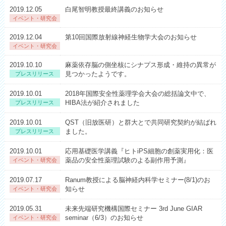
2019.12.05
白尾智明教授最終講義のお知らせ
イベント・研究会
2019.12.04
第10回国際放射線神経生物学大会のお知らせ
イベント・研究会
2019.10.10
麻薬依存脳の側坐核にシナプス形成・維持の異常が
見つかったようです。
プレスリリース
2019.10.01
2018年国際安全性薬理学会大会の総括論文中で、
HIBA法が紹介されました
プレスリリース
2019.10.01
QST（旧放医研）と群大とで共同研究契約が結ばれ
ました。
プレスリリース
2019.10.01
応用基礎医学講義『ヒトiPS細胞の創薬実用化：医
薬品の安全性薬理試験のよる副作用予測』
イベント・研究会
2019.07.17
Ranum教授による脳神経内科学セミナー(8/1)のお
知らせ
イベント・研究会
2019.05.31
未来先端研究機構国際セミナー 3rd June GIAR
seminar（6/3）のお知らせ
イベント・研究会