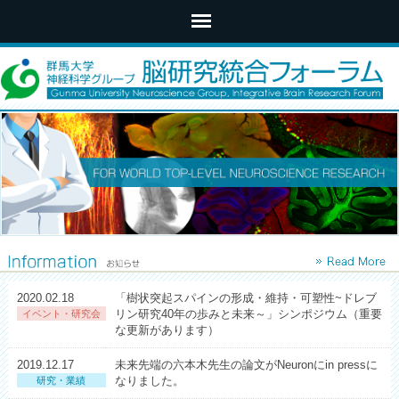
2020.02.18
「樹状突起スパインの形成・維持・可塑性~ドレブ
リン研究40年の歩みと未来～」シンポジウム（重要
イベント・研究会
な更新があります）
2019.12.17
未来先端の六本木先生の論文がNeuronにin pressに
なりました。
研究・業績