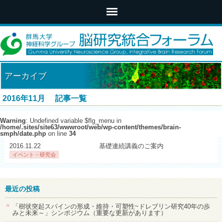
アーカイブ
2016年11月 記事一覧
Warning
: Undefined variable $flg_menu in
/home/.sites/site63/wwwroot/web/wp-content/themes/brain-
smph/date.php
on line
34
2016.11.22
基礎連続講義のご案内
イベント・研究会
最近の投稿
「樹状突起スパインの形成・維持・可塑性~ドレブリン研究40年の歩
みと未来～」シンポジウム（重要な更新があります）